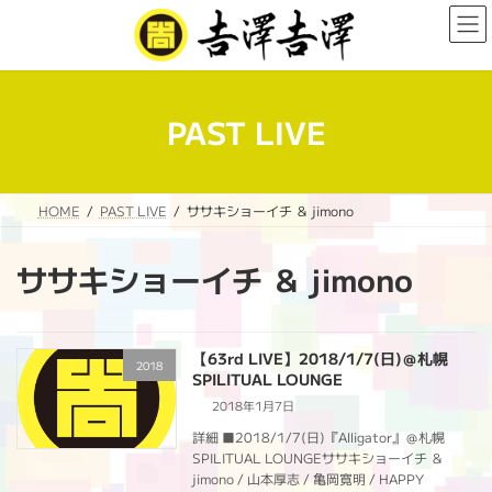
コ
ナ
ン
ビ
テ
ゲ
ン
ー
ツ
シ
へ
ョ
PAST LIVE
ス
ン
キ
に
ッ
移
プ
動
HOME
PAST LIVE
ササキショーイチ ＆ jimono
ササキショーイチ ＆ jimono
【63rd LIVE】2018/1/7(日)＠札幌
2018
SPILITUAL LOUNGE
2018年1月7日
詳細 ■2018/1/7(日)『Alligator』＠札幌
SPILITUAL LOUNGEササキショーイチ ＆
jimono / 山本厚志 / 亀岡寛明 / HAPPY