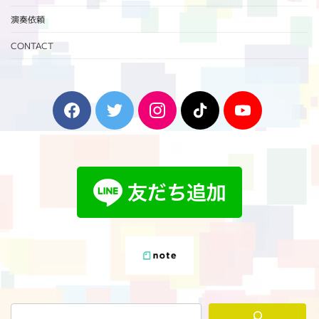
演奏依頼
CONTACT
F
T
I
T
Y
a
w
n
i
o
c
i
s
k
u
e
t
t
T
T
b
t
a
o
u
o
e
g
k
b
o
r
r
e
k
a
m