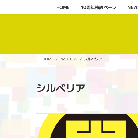
コ
ナ
HOME
10周年特設ページ‬
NEW
ン
ビ
テ
ゲ
ン
ー
ツ
シ
へ
ョ
ス
ン
キ
に
HOME
PAST LIVE
シルベリア
ッ
移
プ
動
シルベリア