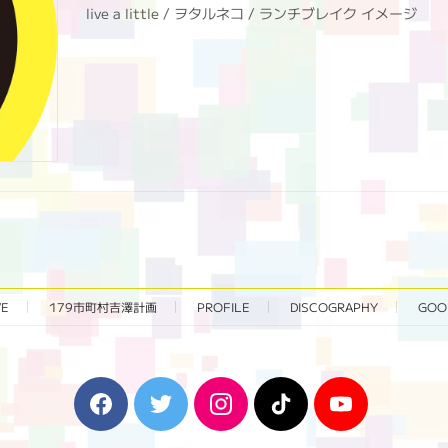
live a little / ヲタルネコ / ランチブレイク イメージ
VE
179市町村吉澤計画
PROFILE
DISCOGRAPHY
GOO
F
T
I
T
Y
a
w
n
i
o
c
i
s
k
u