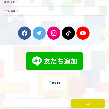
演奏依頼
CONTACT
F
T
I
T
Y
a
w
n
i
o
c
i
s
k
u
e
t
t
T
T
b
t
a
o
u
o
e
g
k
b
o
r
r
e
k
a
m