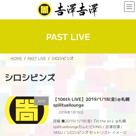
コ
ナ
ン
ビ
テ
ゲ
ン
ー
ツ
シ
へ
ョ
PAST LIVE
ス
ン
キ
に
ッ
移
プ
動
HOME
PAST LIVE
シロシビンズ
シロシビンズ
【106th LIVE】2019/1/18(金)＠札幌
2019
spilituallounge
2019年1月18日
詳細 ■2019/1/18(金)『in the air』＠札幌
spilitualloungeカムヒビKING / 吉澤吉澤 /
YASU / シロシビンズ セットリスト イメージ