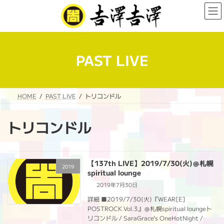
コ
ナ
ン
ビ
テ
ゲ
ン
ー
ツ
シ
へ
ョ
PAST LIVE
ス
ン
キ
に
ッ
移
プ
動
HOME
PAST LIVE
トリコンドル
トリコンドル
【137th LIVE】2019/7/30(火)＠札幌
2019
spiritual lounge
2019年7月30日
詳細 ■2019/7/30(火)『WEAR[E]
POSTROCK Vol.3』＠札幌spiritual loungeト
リコンドル / SaraGrace's OneHotNight /