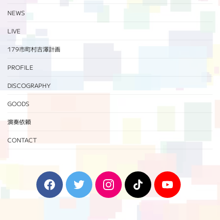
NEWS
LIVE
179市町村吉澤計画
PROFILE
DISCOGRAPHY
GOODS
演奏依頼
CONTACT
F
T
I
T
Y
a
w
n
i
o
c
i
s
k
u
e
t
t
T
T
b
t
a
o
u