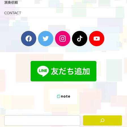
演奏依頼
CONTACT
F
T
I
T
Y
a
w
n
i
o
c
i
s
k
u
e
t
t
T
T
b
t
a
o
u
o
e
g
k
b
o
r
r
e
k
a
m