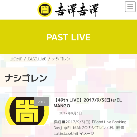
コ
ナ
ン
ビ
テ
ゲ
ン
ー
ツ
シ
へ
ョ
PAST LIVE
ス
ン
キ
に
ッ
移
プ
動
HOME
PAST LIVE
ナシゴレン
ナシゴレン
【49th LIVE】2017/9/3(日)＠EL
2017
MANGO
2017年9月3日
詳細 ■2017/9/3(日)『Band Live Booking
Day』＠EL MANGOナシゴレン / 村川佳宏
LatinJazzUnit イメージ