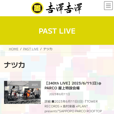
コ
ナ
ン
ビ
テ
ゲ
ン
ー
ツ
シ
へ
ョ
PAST LIVE
ス
ン
キ
に
ッ
移
プ
動
HOME
PAST LIVE
ナツカ
ナツカ
【240th LIVE】2023/6/11(日)＠
2023
PARCO 屋上特設会場
2023年6月11日
詳細 ■2023年6月11日(日)『TOWER
RECORDS × 島村楽器 ×PLANT
presents"SAPPOPO PARCO ROOFTOP