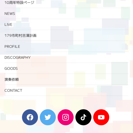
10周年特設ページ‬
NEWS
LIVE
179市町村吉澤計画
PROFILE
DISCOGRAPHY
GOODS
演奏依頼
CONTACT
F
T
I
T
Y
a
w
n
i
o
c
i
s
k
u
e
t
t
T
T