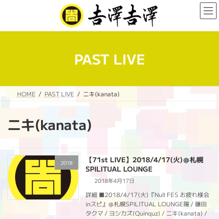
コ
ナ
ン
ビ
テ
ゲ
ン
ー
ツ
シ
へ
ョ
PAST LIVE
ス
ン
キ
に
ッ
移
プ
動
HOME
PAST LIVE
ニキ(kanata)
ニキ(kanata)
【71st LIVE】2018/4/17(火)＠札幌
2018
SPILITUAL LOUNGE
2018年4月17日
詳細 ■2018/4/17(火)『Null FES お疲れ様会
inスピ』＠札幌SPILITUAL LOUNGE陽 / 藤田
タクマ / ヨシカズ(Quinquz) / ニキ(kanata) /