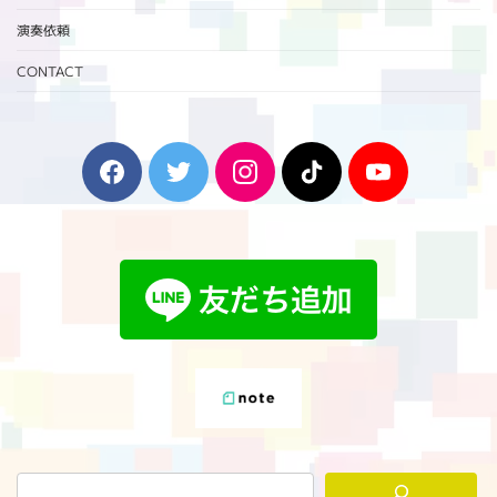
演奏依頼
CONTACT
F
T
I
T
Y
a
w
n
i
o
c
i
s
k
u
e
t
t
T
T
b
t
a
o
u
o
e
g
k
b
o
r
r
e
k
a
m