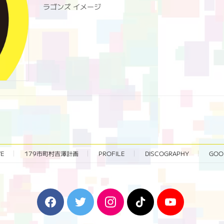
ラゴンズ イメージ
VE
179市町村吉澤計画
PROFILE
DISCOGRAPHY
GOO
F
T
I
T
Y
a
w
n
i
o
c
i
s
k
u