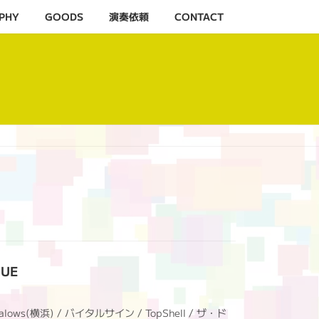
PHY
GOODS
演奏依頼
CONTACT
RUE
alows(横浜) / バイタルサイン / TopShell / ザ・ド