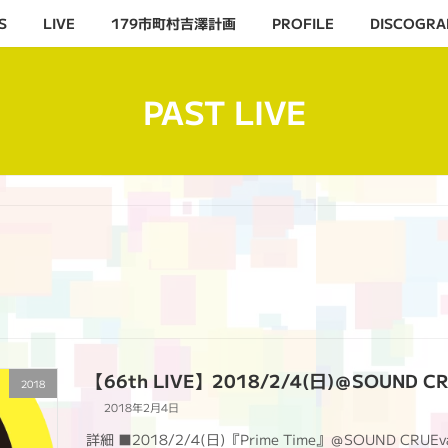
S
LIVE
179市町村吉澤計画
PROFILE
DISCOGRA
PAST LIVE
【66th LIVE】2018/2/4(日)＠SOUND C
2018
2018年2月4日
詳細 ■2018/2/4(日)『Prime Time』＠SOUND CRUEv