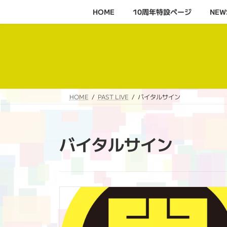
コ
ナ
HOME
10周年特設ページ‬
NEW
ン
ビ
テ
ゲ
ン
ー
ツ
シ
へ
ョ
ス
ン
キ
に
HOME
PAST LIVE
バイタルサイン
ッ
移
プ
動
バイタルサイン