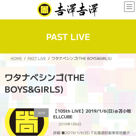
コ
ナ
ン
ビ
テ
ゲ
ン
ー
ツ
シ
へ
ョ
PAST LIVE
ス
ン
キ
に
ッ
移
プ
動
HOME
PAST LIVE
ワタナベシンゴ(THE BOYS&GIRLS)
ワタナベシンゴ(THE
BOYS&GIRLS)
【105th LIVE】2019/1/6(日)＠苫小牧
2019
ELLCUBE
2019年1月6日
詳細 ■2019/1/6(日)『北海道胆振東部地震チ