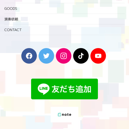
GOODS
演奏依頼
CONTACT
F
T
I
T
Y
a
w
n
i
o
c
i
s
k
u
e
t
t
T
T
b
t
a
o
u
o
e
g
k
b
o
r
r
e
k
a
m