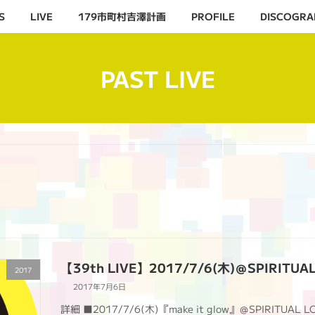
S
LIVE
179市町村吉澤計画
PROFILE
DISCOGRA
PAST LIVE
【39th LIVE】2017/7/6(木)＠SPIRITUA
2017
2017年7月6日
詳細 ■2017/7/6(木)『make it glow』＠SPIRITUAL