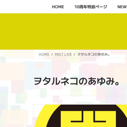
コ
ナ
HOME
10周年特設ページ‬
NEW
ン
ビ
テ
ゲ
ン
ー
ツ
シ
へ
ョ
ス
ン
キ
に
HOME
PAST LIVE
ヲタルネコのあゆみ。
ッ
移
プ
動
ヲタルネコのあゆみ。