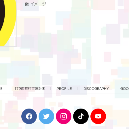
俊 イメージ
VE
179市町村吉澤計画
PROFILE
DISCOGRAPHY
GOO
F
T
I
T
Y
a
w
n
i
o
c
i
s
k
u