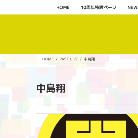
コ
ナ
HOME
10周年特設ページ‬
NEW
ン
ビ
テ
ゲ
ン
ー
ツ
シ
へ
ョ
ス
ン
キ
に
HOME
PAST LIVE
中島翔
ッ
移
プ
動
中島翔