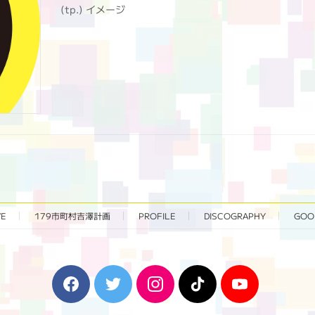
(tp.) イメージ
VE
179市町村吉澤計画
PROFILE
DISCOGRAPHY
GOO
F
T
I
T
Y
a
w
n
i
o
c
i
s
k
u