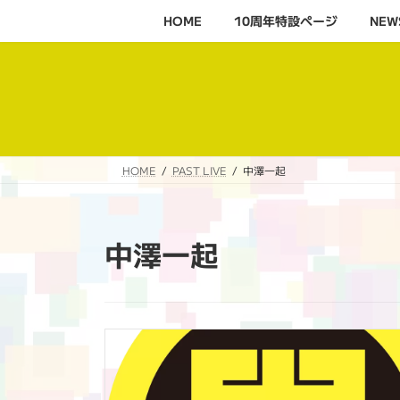
コ
ナ
HOME
10周年特設ページ‬
NEW
ン
ビ
テ
ゲ
ン
ー
ツ
シ
へ
ョ
ス
ン
キ
に
HOME
PAST LIVE
中澤一起
ッ
移
プ
動
中澤一起