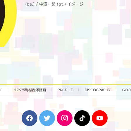
(ba.) / 中澤一起 (gt.) イメージ
VE
179市町村吉澤計画
PROFILE
DISCOGRAPHY
GOO
F
T
I
T
Y
a
w
n
i
o
c
i
s
k
u