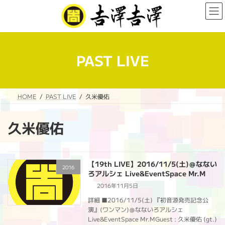
コ
ナ
ン
ビ
テ
ゲ
ン
ー
ツ
シ
へ
ョ
PAST LIVE
ス
ン
キ
に
ッ
移
プ
動
HOME
PAST LIVE
久米優佑
久米優佑
【19th LIVE】2016/11/5(土)＠なない
2016
ろアルシェ Live&EventSpace Mr.M
2016年11月5日
詳細 ■2016/11/5(土) 『初音源発売記念公
演』(ワンマン)＠なないろアルシェ
Live&EventSpace Mr.MGuest : 久米優佑 (gt.)