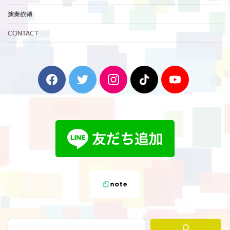
演奏依頼
CONTACT
F
T
I
T
Y
a
w
n
i
o
c
i
s
k
u
e
t
t
T
T
b
t
a
o
u
o
e
g
k
b
o
r
r
e
k
a
m