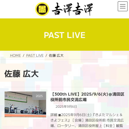
コ
ナ
ン
ビ
テ
ゲ
ン
ー
ツ
シ
へ
ョ
PAST LIVE
ス
ン
キ
に
ッ
移
プ
動
HOME
PAST LIVE
佐藤 広大
佐藤 広大
【300th LIVE】2025/9/6(火)＠清田区
2025
役所前市民交流広場
2025年9月6日
詳細 ◼︎2025年9月6日(土)『きよたマルシェ＆
きよフェス』［会場］清田区役所前 市民交流広
場、ロータリー、清田区役所屋上［料金］観覧