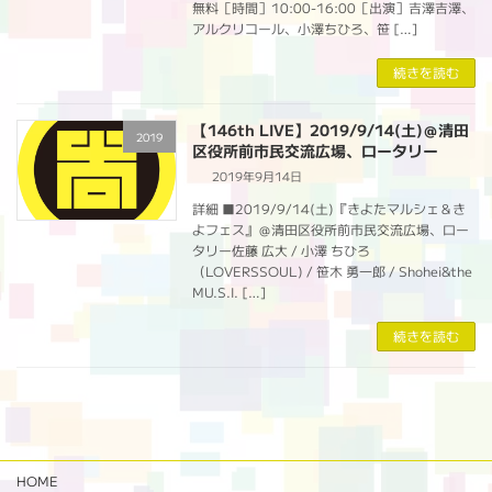
無料［時間］10:00-16:00［出演］吉澤吉澤、
アルクリコール、小澤ちひろ、笹 […]
続きを読む
【146th LIVE】2019/9/14(土)＠清田
2019
区役所前市民交流広場、ロータリー
2019年9月14日
詳細 ■2019/9/14(土)『きよたマルシェ＆き
よフェス』＠清田区役所前市民交流広場、ロー
タリー佐藤 広大 / 小澤 ちひろ
（LOVERSSOUL) / 笹木 勇一郎 / Shohei&the
MU.S.I. […]
続きを読む
HOME