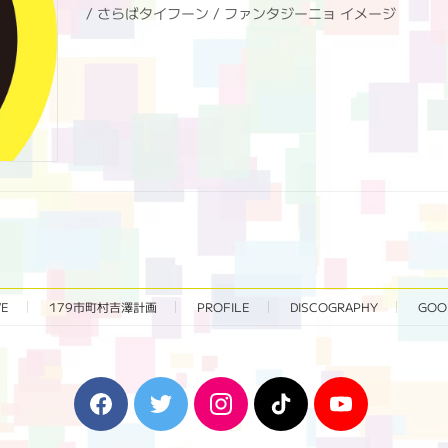
/ さらばタイフーン / ファンタジーニョ イメージ
VE
179市町村吉澤計画
PROFILE
DISCOGRAPHY
GOO
F
T
I
T
Y
a
w
n
i
o
c
i
s
k
u