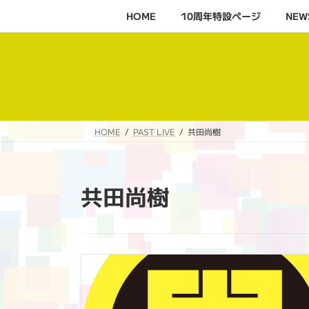
コ
ナ
HOME
10周年特設ページ‬
NEW
ン
ビ
テ
ゲ
ン
ー
ツ
シ
へ
ョ
ス
ン
キ
に
HOME
PAST LIVE
共田尚樹
ッ
移
プ
動
共田尚樹