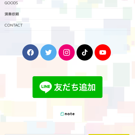
GOODS
演奏依頼
CONTACT
F
T
I
T
Y
a
w
n
i
o
c
i
s
k
u
e
t
t
T
T
b
t
a
o
u
o
e
g
k
b
o
r
r
e
k
a
m