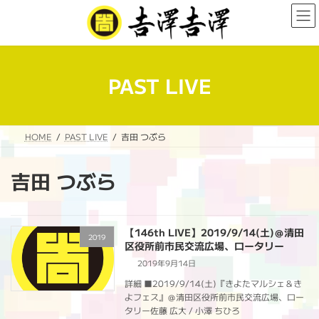
コ
ナ
ン
ビ
テ
ゲ
ン
ー
ツ
シ
へ
ョ
PAST LIVE
ス
ン
キ
に
ッ
移
プ
動
HOME
PAST LIVE
吉田 つぶら
吉田 つぶら
【146th LIVE】2019/9/14(土)＠清田
2019
区役所前市民交流広場、ロータリー
2019年9月14日
詳細 ■2019/9/14(土)『きよたマルシェ＆き
よフェス』＠清田区役所前市民交流広場、ロー
タリー佐藤 広大 / 小澤 ちひろ