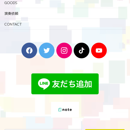
GOODS
演奏依頼
CONTACT
F
T
I
T
Y
a
w
n
i
o
c
i
s
k
u
e
t
t
T
T
b
t
a
o
u
o
e
g
k
b
o
r
r
e
k
a
m