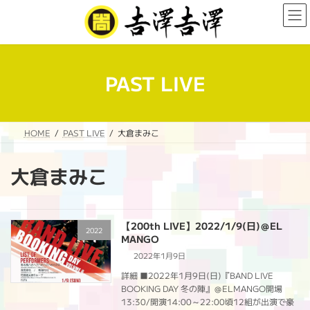
コ
ナ
ン
ビ
テ
ゲ
ン
ー
ツ
シ
へ
ョ
PAST LIVE
ス
ン
キ
に
ッ
移
プ
動
HOME
PAST LIVE
大倉まみこ
大倉まみこ
【200th LIVE】2022/1/9(日)＠EL
2022
MANGO
2022年1月9日
詳細 ■2022年1月9日(日)『BAND LIVE
BOOKING DAY 冬の陣』＠ELMANGO開場
13:30/開演14:00～22:00頃12組が出演で豪