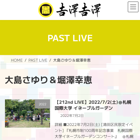
コ
ナ
ン
ビ
テ
ゲ
ン
ー
ツ
シ
へ
ョ
PAST LIVE
ス
ン
キ
に
ッ
移
プ
動
HOME
PAST LIVE
大島さゆり＆堀澤幸恵
大島さゆり＆堀澤幸恵
【212nd LIVE】2022/7/2(土)＠札幌
2022
国際大学 イネーブルガーデン
2022年7月2日
詳細 ■2022年7月2日(土) [清田区民限定イベ
ント] 『札幌市制100周年記念事業 札幌国際
大学イネーブルガーデンコンサート』 ＠札幌