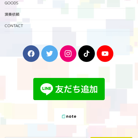
GOODS
演奏依頼
CONTACT
F
T
I
T
Y
a
w
n
i
o
c
i
s
k
u
e
t
t
T
T
b
t
a
o
u
o
e
g
k
b
o
r
r
e
k
a
m