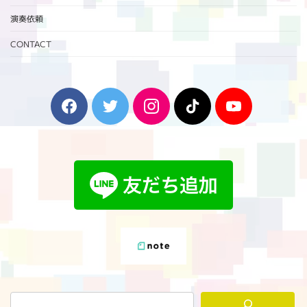
演奏依頼
CONTACT
F
T
I
T
Y
a
w
n
i
o
c
i
s
k
u
e
t
t
T
T
b
t
a
o
u
o
e
g
k
b
o
r
r
e
k
a
m