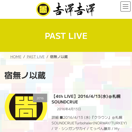
コ
ナ
ン
ビ
テ
ゲ
ン
ー
ツ
シ
へ
ョ
PAST LIVE
ス
ン
キ
に
ッ
移
プ
動
HOME
PAST LIVE
宿無ノ以蔵
宿無ノ以蔵
【4th LIVE】2016/4/13(水)＠札幌
2016
SOUNDCRUE
2016年4月13日
詳細 ■2016/4/13 (水)『クラウン』＠札幌
SOUNDCRUETurbohaler(NORWAY/TURKEY)
/ マ・シンガンサカイ / てっぺん藤井 / My