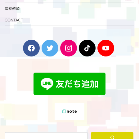
演奏依頼
CONTACT
F
T
I
T
Y
a
w
n
i
o
c
i
s
k
u
e
t
t
T
T
b
t
a
o
u
o
e
g
k
b
o
r
r
e
k
a
m