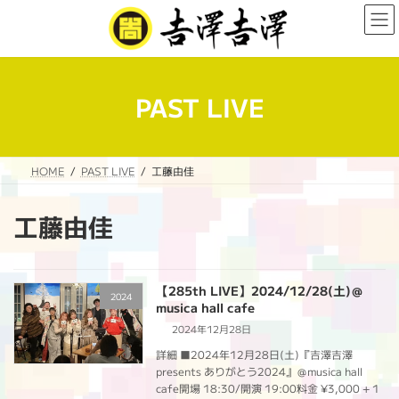
コ
ナ
ン
ビ
テ
ゲ
ン
ー
ツ
シ
へ
ョ
PAST LIVE
ス
ン
キ
に
ッ
移
プ
動
HOME
PAST LIVE
工藤由佳
工藤由佳
【285th LIVE】2024/12/28(土)＠
2024
musica hall cafe
2024年12月28日
詳細 ■2024年12月28日(土)『吉澤吉澤
presents ありがとう2024』＠musica hall
cafe開場 18:30/開演 19:00料金 ¥3,000 + 1