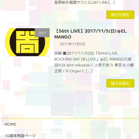
星野裕矢風間ヤスヒロJAY’s BA […]
続きを読む
【56th LIVE】2017/11/5(日)＠EL
2017
MANGO
2017年11月5日
詳細 ■2017/11/5(日)『BAND LIVE
BOOKING DAY DELUXE』＠EL MANGO久保
田れな with mikazuki / 上西千波 fr 東京 & 小郷
正彦 / H-Organ C […]
続きを読む
HOME
10周年特設ページ‬