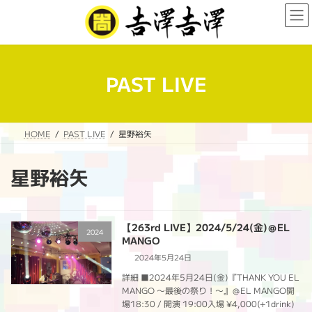
コ
ナ
ン
ビ
テ
ゲ
ン
ー
ツ
シ
へ
ョ
PAST LIVE
ス
ン
キ
に
ッ
移
プ
動
HOME
PAST LIVE
星野裕矢
星野裕矢
【263rd LIVE】2024/5/24(金)＠EL
2024
MANGO
2024年5月24日
詳細 ■2024年5月24日(金)『THANK YOU EL
MANGO 〜最後の祭り！〜』＠EL MANGO開
場18:30 / 開演 19:00入場 ¥4,000(+1drink)