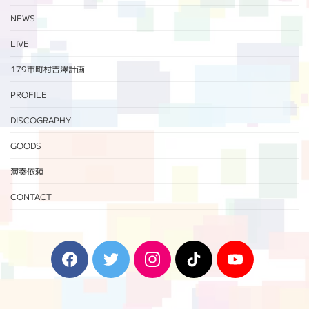
NEWS
LIVE
179市町村吉澤計画
PROFILE
DISCOGRAPHY
GOODS
演奏依頼
CONTACT
F
T
I
T
Y
a
w
n
i
o
c
i
s
k
u
e
t
t
T
T
b
t
a
o
u