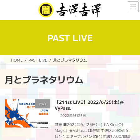
コ
ナ
ン
ビ
テ
ゲ
ン
ー
ツ
シ
へ
ョ
PAST LIVE
ス
ン
キ
に
ッ
移
プ
動
HOME
PAST LIVE
月とプラネタリウム
月とプラネタリウム
【211st LIVE】2022/6/25(土)＠
2022
VyPass.
2022年6月25日
詳細 ■2022年6月25日(土)『A Kind Of
Magic』＠VyPass. (札幌市中央区北4条西6丁
目1-1 エターナルパンセB1)開場17:00/開演