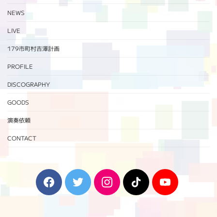
NEWS
LIVE
179市町村吉澤計画
PROFILE
DISCOGRAPHY
GOODS
演奏依頼
CONTACT
F
T
I
T
Y
a
w
n
i
o
c
i
s
k
u
e
t
t
T
T
b
t
a
o
u