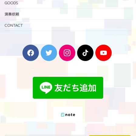
GOODS
演奏依頼
CONTACT
F
T
I
T
Y
a
w
n
i
o
c
i
s
k
u
e
t
t
T
T
b
t
a
o
u
o
e
g
k
b
o
r
r
e
k
a
m