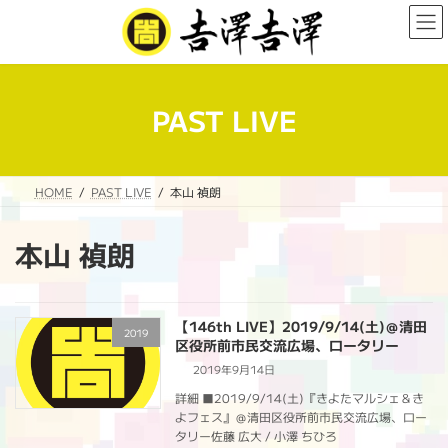
コ
ナ
ン
ビ
テ
ゲ
ン
ー
ツ
シ
へ
ョ
PAST LIVE
ス
ン
キ
に
ッ
移
プ
動
HOME
PAST LIVE
本山 禎朗
本山 禎朗
【146th LIVE】2019/9/14(土)＠清田
2019
区役所前市民交流広場、ロータリー
2019年9月14日
詳細 ■2019/9/14(土)『きよたマルシェ＆き
よフェス』＠清田区役所前市民交流広場、ロー
タリー佐藤 広大 / 小澤 ちひろ