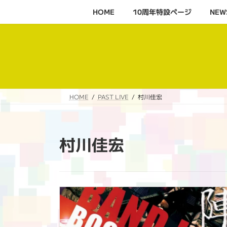
コ
ナ
HOME
10周年特設ページ‬
NEW
ン
ビ
テ
ゲ
ン
ー
ツ
シ
へ
ョ
ス
ン
キ
に
HOME
PAST LIVE
村川佳宏
ッ
移
プ
動
村川佳宏