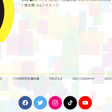
/ 青木務 (ba.) イメージ
VE
179市町村吉澤計画
PROFILE
DISCOGRAPHY
GOO
F
T
I
T
Y
a
w
n
i
o
c
i
s
k
u