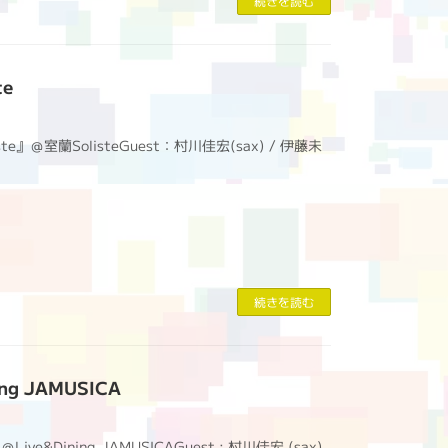
続きを読む
te
te』＠室蘭SolisteGuest：村川佳宏(sax) / 伊藤未
続きを読む
ing JAMUSICA
ive&Dining JAMUSICAGuest : 村川佳宏 (sax)