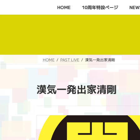
コ
ナ
HOME
10周年特設ページ‬
NEW
ン
ビ
テ
ゲ
ン
ー
ツ
シ
へ
ョ
ス
ン
キ
に
HOME
PAST LIVE
漢気一発出家清剛
ッ
移
プ
動
漢気一発出家清剛