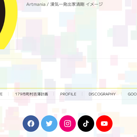
Artmania / 漢気一発出家清剛 イメージ
VE
179市町村吉澤計画
PROFILE
DISCOGRAPHY
GOO
F
T
I
T
Y
a
w
n
i
o
c
i
s
k
u