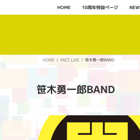
コ
ナ
HOME
10周年特設ページ‬
NEW
ン
ビ
テ
ゲ
ン
ー
ツ
シ
へ
ョ
ス
ン
キ
に
HOME
PAST LIVE
笹木勇一郎BAND
ッ
移
プ
動
笹木勇一郎BAND