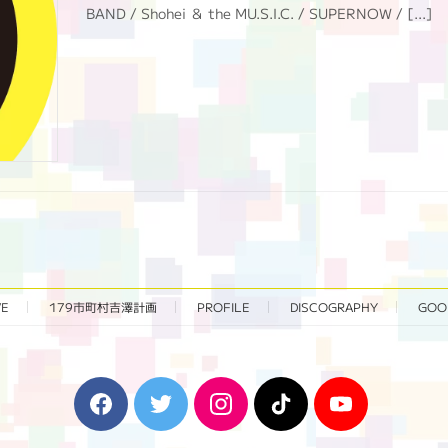
BAND / Shohei ＆ the MU.S.I.C. / SUPERNOW / […]
VE
179市町村吉澤計画
PROFILE
DISCOGRAPHY
GOO
F
T
I
T
Y
a
w
n
i
o
c
i
s
k
u