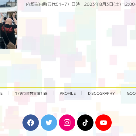
内郡岩内町万代51−7）日時：2023年8月3日(土) 12:00
VE
179市町村吉澤計画
PROFILE
DISCOGRAPHY
GOO
F
T
I
T
Y
a
w
n
i
o
c
i
s
k
u