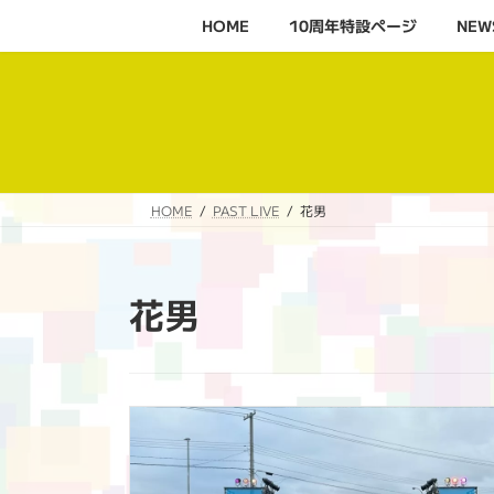
コ
ナ
HOME
10周年特設ページ‬
NEW
ン
ビ
テ
ゲ
ン
ー
ツ
シ
へ
ョ
ス
ン
キ
に
HOME
PAST LIVE
花男
ッ
移
プ
動
花男