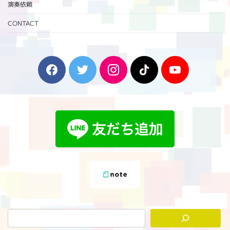
演奏依頼
CONTACT
F
T
I
T
Y
a
w
n
i
o
c
i
s
k
u
e
t
t
T
T
b
t
a
o
u
o
e
g
k
b
o
r
r
e
k
a
m