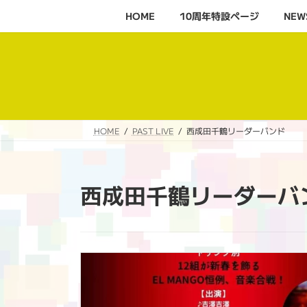
コ
ナ
HOME
10周年特設ページ‬
NEW
ン
ビ
テ
ゲ
ン
ー
ツ
シ
へ
ョ
ス
ン
キ
に
HOME
PAST LIVE
西成田千鶴リーダーバンド
ッ
移
プ
動
西成田千鶴リーダーバ