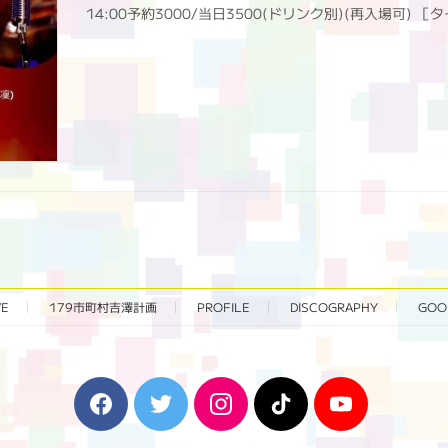
14:00予約3000/当日3500(ドリンク別)(再入場可) ［タ
VE
179市町村吉澤計画
PROFILE
DISCOGRAPHY
GOO
F
T
I
T
Y
a
w
n
i
o
c
i
s
k
u