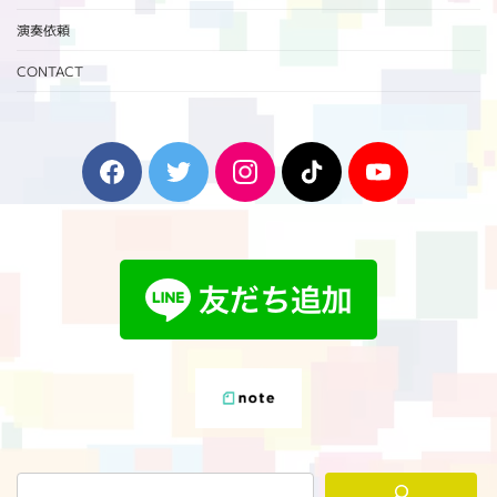
演奏依頼
CONTACT
F
T
I
T
Y
a
w
n
i
o
c
i
s
k
u
e
t
t
T
T
b
t
a
o
u
o
e
g
k
b
o
r
r
e
k
a
m