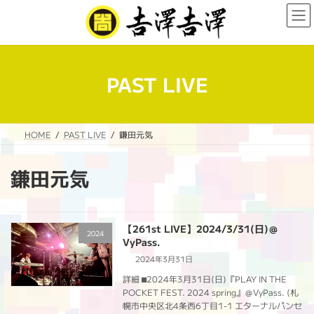
コ
ナ
ン
ビ
テ
ゲ
ン
ー
ツ
シ
へ
ョ
PAST LIVE
ス
ン
キ
に
ッ
移
プ
動
HOME
PAST LIVE
鎌田元気
鎌田元気
【261st LIVE】2024/3/31(日)＠
2024
VyPass.
2024年3月31日
詳細 ⬛︎2024年3月31日(日)『PLAY IN THE
POCKET FEST. 2024 spring』＠VyPass. (札
幌市中央区北4条西6丁目1-1 エターナルパンセ