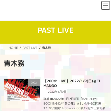
コ
ナ
ン
ビ
テ
ゲ
ン
ー
ツ
シ
へ
ョ
PAST LIVE
ス
ン
キ
に
ッ
移
プ
動
HOME
PAST LIVE
青木務
青木務
【200th LIVE】2022/1/9(日)＠EL
2022
MANGO
2022年1月9日
詳細 ■2022年1月9日(日)『BAND LIVE
BOOKING DAY 冬の陣』＠ELMANGO開場
13:30/開演14:00～22:00頃12組が出演で豪