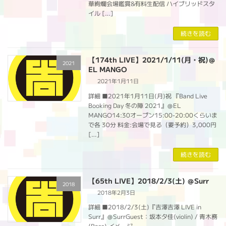
華絢爛会場鑑賞&有料生配信 ハイブリッドスタ
イル […]
続きを読む
【174th LIVE】2021/1/11(月・祝)＠
2021
EL MANGO
2021年1月11日
詳細 ■2021年1月11日(月)祝 『Band Live
Booking Day 冬の陣 2021』＠EL
MANGO14:30オープン15:00-20:00くらいま
で各 30分 料金:会場で見る（要予約）3,000円
[…]
続きを読む
【65th LIVE】2018/2/3(土) ＠Surr
2018
2018年2月3日
詳細 ■2018/2/3(土)『吉澤吉澤 LIVE in
Surr』＠SurrGuest：坂本夕佳(violin) / 青木務
(Bass) イメージ