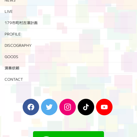
LIVE
179市町村吉澤計画
PROFILE
DISCOGRAPHY
GOODS
演奏依頼
CONTACT
F
T
I
T
Y
a
w
n
i
o
c
i
s
k
u
e
t
t
T
T
b
t
a
o
u
o
e
g
k
b
o
r
r
e