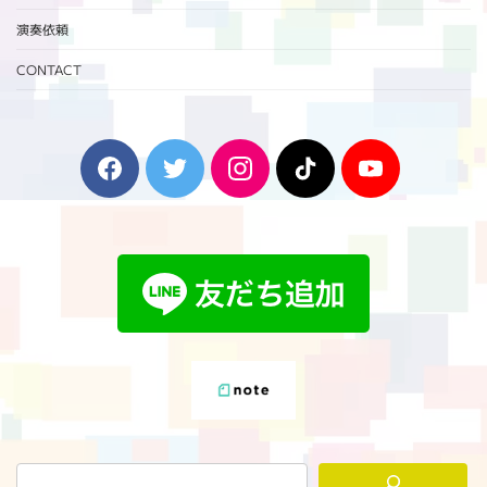
演奏依頼
CONTACT
F
T
I
T
Y
a
w
n
i
o
c
i
s
k
u
e
t
t
T
T
b
t
a
o
u
o
e
g
k
b
o
r
r
e
k
a
m