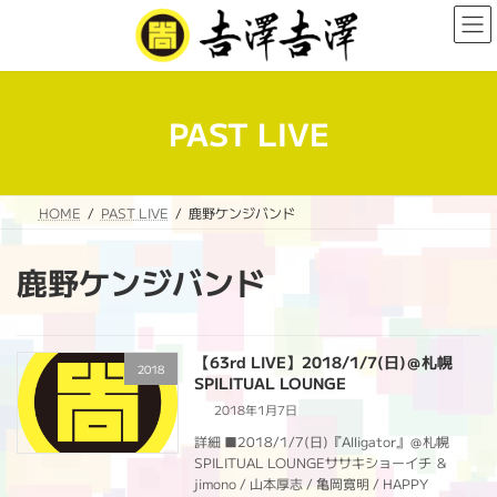
コ
ナ
ン
ビ
テ
ゲ
ン
ー
ツ
シ
へ
ョ
PAST LIVE
ス
ン
キ
に
ッ
移
プ
動
HOME
PAST LIVE
鹿野ケンジバンド
鹿野ケンジバンド
【63rd LIVE】2018/1/7(日)＠札幌
2018
SPILITUAL LOUNGE
2018年1月7日
詳細 ■2018/1/7(日)『Alligator』＠札幌
SPILITUAL LOUNGEササキショーイチ ＆
jimono / 山本厚志 / 亀岡寛明 / HAPPY