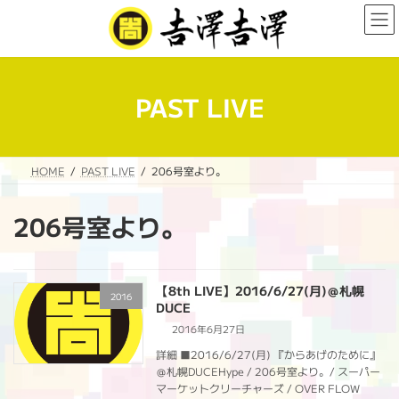
コ
ナ
ン
ビ
テ
ゲ
ン
ー
ツ
シ
へ
ョ
PAST LIVE
ス
ン
キ
に
ッ
移
プ
動
HOME
PAST LIVE
206号室より。
206号室より。
【8th LIVE】2016/6/27(月)＠札幌
2016
DUCE
2016年6月27日
詳細 ■2016/6/27(月) 『からあげのために』
＠札幌DUCEHype / 206号室より。/ スーパー
マーケットクリーチャーズ / OVER FLOW