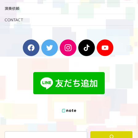
演奏依頼
CONTACT
F
T
I
T
Y
a
w
n
i
o
c
i
s
k
u
e
t
t
T
T
b
t
a
o
u
o
e
g
k
b
o
r
r
e
k
a
m