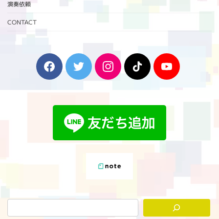
演奏依頼
CONTACT
F
T
I
T
Y
a
w
n
i
o
c
i
s
k
u
e
t
t
T
T
b
t
a
o
u
o
e
g
k
b
o
r
r
e
k
a
m