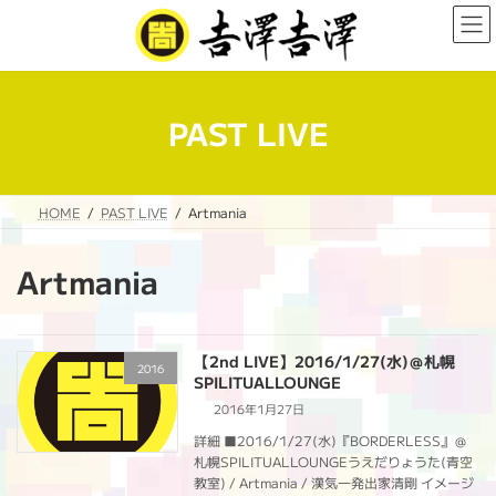
コ
ナ
ン
ビ
テ
ゲ
ン
ー
ツ
シ
へ
ョ
PAST LIVE
ス
ン
キ
に
ッ
移
プ
動
HOME
PAST LIVE
Artmania
Artmania
【2nd LIVE】2016/1/27(水)＠札幌
2016
SPILITUALLOUNGE
2016年1月27日
詳細 ■2016/1/27(水)『BORDERLESS』＠
札幌SPILITUALLOUNGEうえだりょうた(青空
教室) / Artmania / 漢気一発出家清剛 イメージ