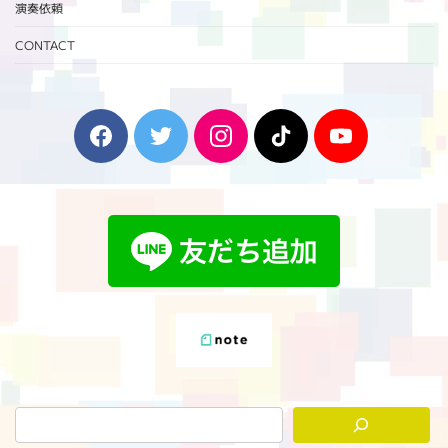
演奏依頼
CONTACT
F
T
I
T
Y
a
w
n
i
o
c
i
s
k
u
e
t
t
T
T
b
t
a
o
u
o
e
g
k
b
o
r
r
e
k
a
m