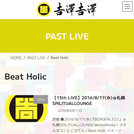
コ
ナ
ン
ビ
テ
ゲ
ン
ー
ツ
シ
へ
ョ
PAST LIVE
ス
ン
キ
に
ッ
移
プ
動
HOME
PAST LIVE
Beat Holic
Beat Holic
【13th LIVE】2016/8/17(水)＠札幌
2016
SPILITUALLOUNGE
2016年8月17日
詳細 ■2016/8/17(水)『BORDERLESS』＠
札幌SPILITUALLOUNGEWedimMedia / ヲタ
ルネコ / ところてん / Beat Holic イメージ