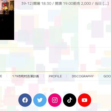
39-12)開場 18:30 / 開演 19:00前売 2,000 / 当日 […]
VE
179市町村吉澤計画
PROFILE
DISCOGRAPHY
GOO
F
T
I
T
Y
a
w
n
i
o
c
i
s
k
u