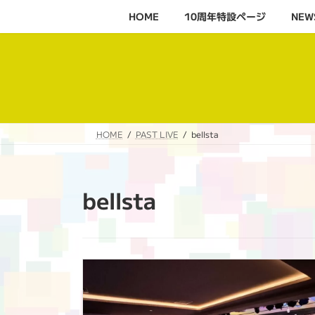
コ
ナ
HOME
10周年特設ページ‬
NEW
ン
ビ
テ
ゲ
ン
ー
ツ
シ
へ
ョ
ス
ン
キ
に
HOME
PAST LIVE
bellsta
ッ
移
プ
動
bellsta