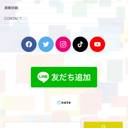
演奏依頼
CONTACT
F
T
I
T
Y
a
w
n
i
o
c
i
s
k
u
e
t
t
T
T
b
t
a
o
u
o
e
g
k
b
o
r
r
e
k
a
m