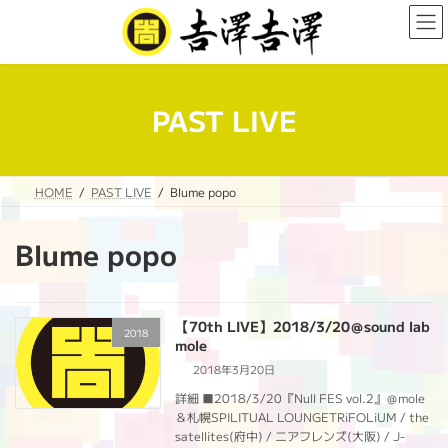
コ
ナ
ン
ビ
テ
ゲ
ン
ー
ツ
シ
へ
ョ
PAST LIVE
ス
ン
キ
に
ッ
移
プ
動
HOME
PAST LIVE
Blume popo
Blume popo
【70th LIVE】2018/3/20＠sound lab
2018
mole
2018年3月20日
詳細 ■2018/3/20『Null FES vol.2』＠mole
＆札幌SPILITUAL LOUNGETRiFOLiUM / the
satellites(府中) / ニアフレンズ(大阪) / J-