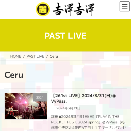
コ
ナ
ン
ビ
テ
ゲ
ン
ー
ツ
シ
へ
ョ
PAST LIVE
ス
ン
キ
に
ッ
移
プ
動
HOME
PAST LIVE
Ceru
Ceru
【261st LIVE】2024/3/31(日)＠
2024
VyPass.
2024年3月31日
詳細 ⬛︎2024年3月31日(日)『PLAY IN THE
POCKET FEST. 2024 spring』＠VyPass. (札
幌市中央区北4条西6丁目1-1 エターナルパンセ