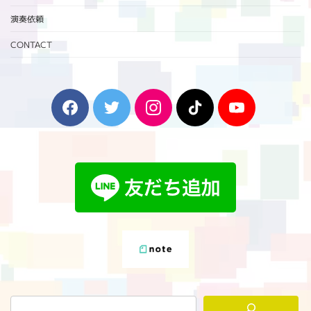
演奏依頼
CONTACT
F
T
I
T
Y
a
w
n
i
o
c
i
s
k
u
e
t
t
T
T
b
t
a
o
u
o
e
g
k
b
o
r
r
e
k
a
m