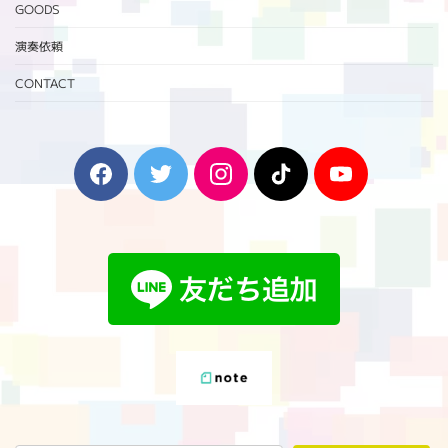
GOODS
演奏依頼
CONTACT
F
T
I
T
Y
a
w
n
i
o
c
i
s
k
u
e
t
t
T
T
b
t
a
o
u
o
e
g
k
b
o
r
r
e
k
a
m