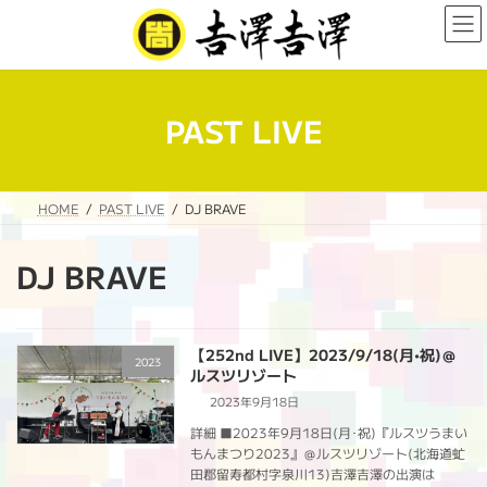
コ
ナ
ン
ビ
テ
ゲ
ン
ー
ツ
シ
へ
ョ
PAST LIVE
ス
ン
キ
に
ッ
移
プ
動
HOME
PAST LIVE
DJ BRAVE
DJ BRAVE
【252nd LIVE】2023/9/18(月•祝)＠
2023
ルスツリゾート
2023年9月18日
詳細 ■2023年9月18日(月･祝)『ルスツうまい
もんまつり2023』＠ルスツリゾート(北海道虻
田郡留寿都村字泉川13)吉澤吉澤の出演は