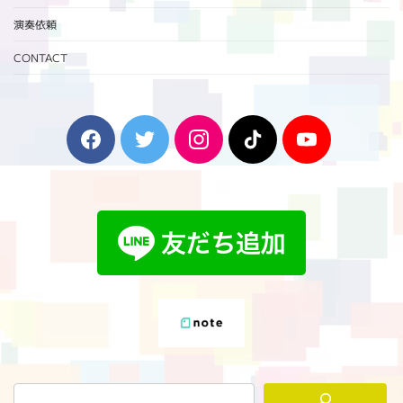
演奏依頼
CONTACT
F
T
I
T
Y
a
w
n
i
o
c
i
s
k
u
e
t
t
T
T
b
t
a
o
u
o
e
g
k
b
o
r
r
e
k
a
m