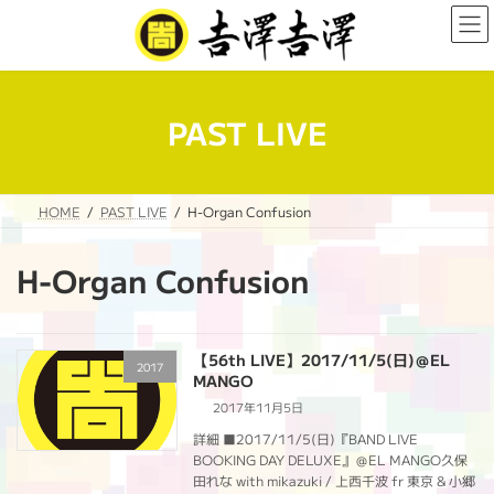
コ
ナ
ン
ビ
テ
ゲ
ン
ー
ツ
シ
へ
ョ
PAST LIVE
ス
ン
キ
に
ッ
移
プ
動
HOME
PAST LIVE
H-Organ Confusion
H-Organ Confusion
【56th LIVE】2017/11/5(日)＠EL
2017
MANGO
2017年11月5日
詳細 ■2017/11/5(日)『BAND LIVE
BOOKING DAY DELUXE』＠EL MANGO久保
田れな with mikazuki / 上西千波 fr 東京 & 小郷