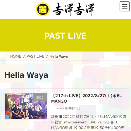
コ
ナ
ン
ビ
テ
ゲ
ン
ー
ツ
シ
へ
ョ
PAST LIVE
ス
ン
キ
に
ッ
移
プ
動
HOME
PAST LIVE
Hella Waya
Hella Waya
【217th LIVE】2022/8/27(土)＠EL
2022
MANGO
2022年8月27日
詳細 ■2022年8月27日(土)『ELMANGO19周
年総合Entertainment LIVE Party』＠EL
MANGO開場 19:00 / 開演19:30予約4000円