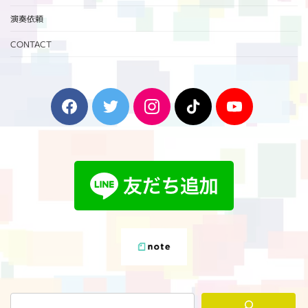
演奏依頼
CONTACT
F
T
I
T
Y
a
w
n
i
o
c
i
s
k
u
e
t
t
T
T
b
t
a
o
u
o
e
g
k
b
o
r
r
e
k
a
m