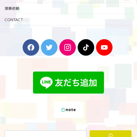
演奏依頼
CONTACT
F
T
I
T
Y
a
w
n
i
o
c
i
s
k
u
e
t
t
T
T
b
t
a
o
u
o
e
g
k
b
o
r
r
e
k
a
m