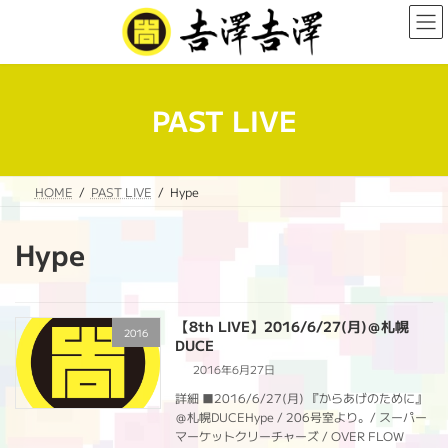
コ
ナ
ン
ビ
テ
ゲ
ン
ー
ツ
シ
へ
ョ
PAST LIVE
ス
ン
キ
に
ッ
移
プ
動
HOME
PAST LIVE
Hype
Hype
【8th LIVE】2016/6/27(月)＠札幌
2016
DUCE
2016年6月27日
詳細 ■2016/6/27(月) 『からあげのために』
＠札幌DUCEHype / 206号室より。/ スーパー
マーケットクリーチャーズ / OVER FLOW