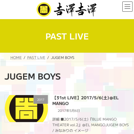
コ
ナ
ン
ビ
テ
ゲ
ン
ー
ツ
シ
へ
ョ
PAST LIVE
ス
ン
キ
に
ッ
移
プ
動
HOME
PAST LIVE
JUGEM BOYS
JUGEM BOYS
【31st LIVE】2017/5/6(土)＠EL
2017
MANGO
2017年5月6日
詳細 ■2017/5/6(土)『BLUE MANGO
THEATER vol.2』＠EL MANGOJUGEM BOYS
/ みなみりの イメージ