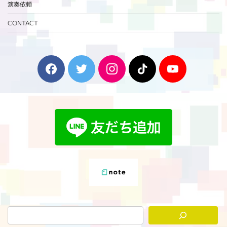
演奏依頼
CONTACT
F
T
I
T
Y
a
w
n
i
o
c
i
s
k
u
e
t
t
T
T
b
t
a
o
u
o
e
g
k
b
o
r
r
e
k
a
m