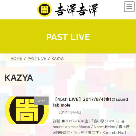
コ
ナ
ン
ビ
テ
ゲ
ン
ー
ツ
シ
へ
ョ
PAST LIVE
ス
ン
キ
に
ッ
移
プ
動
HOME
PAST LIVE
KAZYA
KAZYA
【45th LIVE】2017/8/4(金)＠sound
2017
lab mole
2017年8月4日
詳細 ■2017/8/4(金)『音の祭り vol.2』＠
sound lab moleMaaya / Noncaffeine / 青木務
×向後健太 / うしを / 青二才 / Kuro-obi No.1