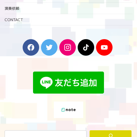
演奏依頼
CONTACT
F
T
I
T
Y
a
w
n
i
o
c
i
s
k
u
e
t
t
T
T
b
t
a
o
u
o
e
g
k
b
o
r
r
e
k
a
m