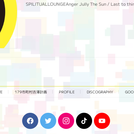
SPILITUALLOUNGEAnger Jully The Sun / Last to t
VE
179市町村吉澤計画
PROFILE
DISCOGRAPHY
GOO
F
T
I
T
Y
a
w
n
i
o
c
i
s
k
u