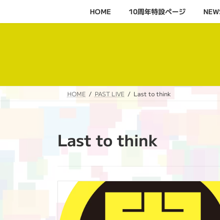
コ
ナ
HOME
10周年特設ページ‬
NEW
ン
ビ
テ
ゲ
ン
ー
ツ
シ
へ
ョ
ス
ン
キ
に
HOME
PAST LIVE
Last to think
ッ
移
プ
動
Last to think