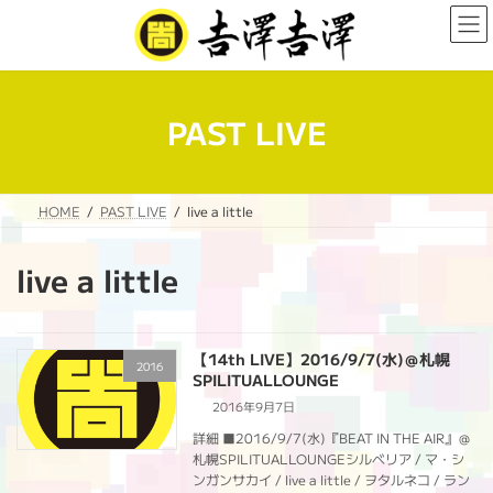
コ
ナ
ン
ビ
テ
ゲ
ン
ー
ツ
シ
へ
ョ
PAST LIVE
ス
ン
キ
に
ッ
移
プ
動
HOME
PAST LIVE
live a little
live a little
【14th LIVE】2016/9/7(水)＠札幌
2016
SPILITUALLOUNGE
2016年9月7日
詳細 ■2016/9/7(水)『BEAT IN THE AIR』＠
札幌SPILITUALLOUNGEシルベリア / マ・シ
ンガンサカイ / live a little / ヲタルネコ / ラン