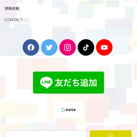
演奏依頼
CONTACT
F
T
I
T
Y
a
w
n
i
o
c
i
s
k
u
e
t
t
T
T
b
t
a
o
u
o
e
g
k
b
o
r
r
e
k
a
m