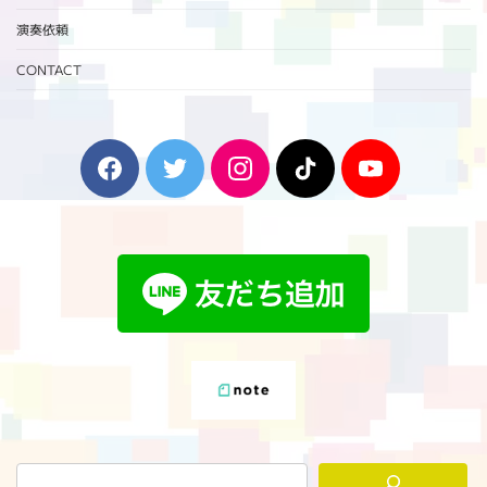
演奏依頼
CONTACT
F
T
I
T
Y
a
w
n
i
o
c
i
s
k
u
e
t
t
T
T
b
t
a
o
u
o
e
g
k
b
o
r
r
e
k
a
m