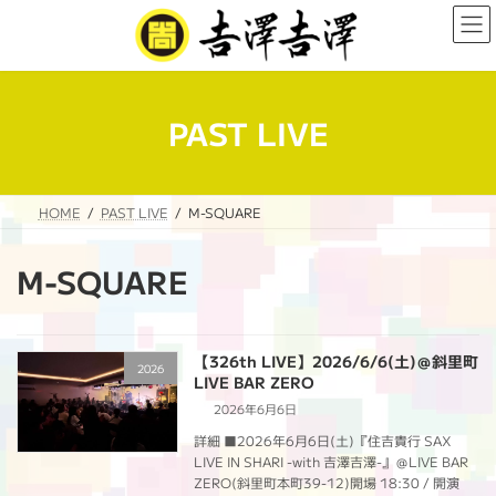
コ
ナ
ン
ビ
テ
ゲ
ン
ー
ツ
シ
へ
ョ
PAST LIVE
ス
ン
キ
に
ッ
移
プ
動
HOME
PAST LIVE
M-SQUARE
M-SQUARE
【326th LIVE】2026/6/6(土)＠斜里町
2026
LIVE BAR ZERO
2026年6月6日
詳細 ■2026年6月6日(土)『住吉貴行 SAX
LIVE IN SHARI -with 吉澤吉澤-』＠LIVE BAR
ZERO(斜里町本町39-12)開場 18:30 / 開演