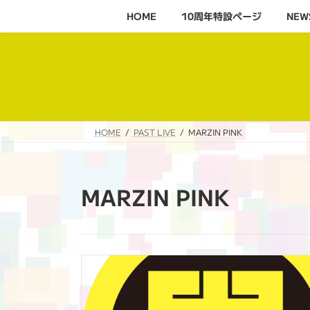
コ
ナ
HOME
10周年特設ページ‬
NEW
ン
ビ
テ
ゲ
ン
ー
ツ
シ
へ
ョ
ス
ン
キ
に
HOME
PAST LIVE
MARZIN PINK
ッ
移
プ
動
MARZIN PINK