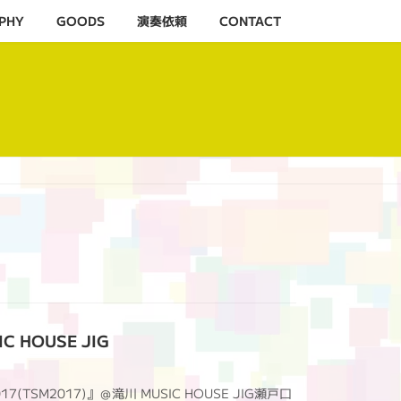
PHY
GOODS
演奏依頼
CONTACT
C HOUSE JIG
(TSM2017)』＠滝川 MUSIC HOUSE JIG瀬戸口