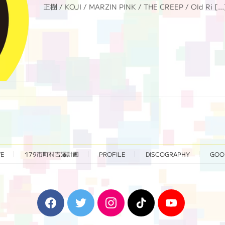
正樹 / KOJI / MARZIN PINK / THE CREEP / Old Ri […
VE
179市町村吉澤計画
PROFILE
DISCOGRAPHY
GOO
F
T
I
T
Y
a
w
n
i
o
c
i
s
k
u