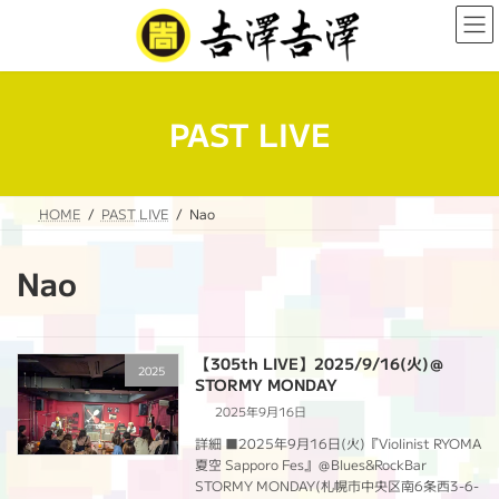
コ
ナ
ン
ビ
テ
ゲ
ン
ー
ツ
シ
へ
ョ
PAST LIVE
ス
ン
キ
に
ッ
移
プ
動
HOME
PAST LIVE
Nao
Nao
【305th LIVE】2025/9/16(火)＠
2025
STORMY MONDAY
2025年9月16日
詳細 ■2025年9月16日(火)『Violinist RYOMA
夏空 Sapporo Fes』＠Blues&RockBar
STORMY MONDAY(札幌市中央区南6条西3-6-