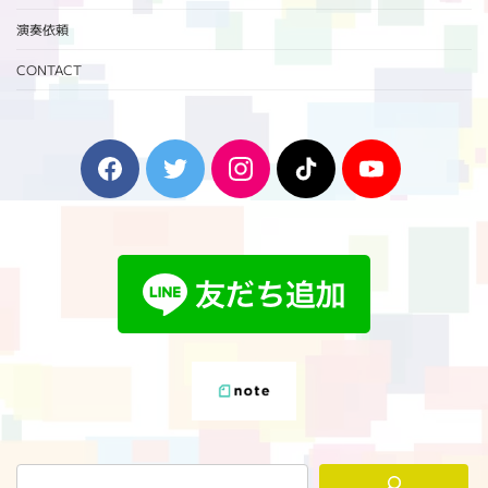
演奏依頼
CONTACT
F
T
I
T
Y
a
w
n
i
o
c
i
s
k
u
e
t
t
T
T
b
t
a
o
u
o
e
g
k
b
o
r
r
e
k
a
m