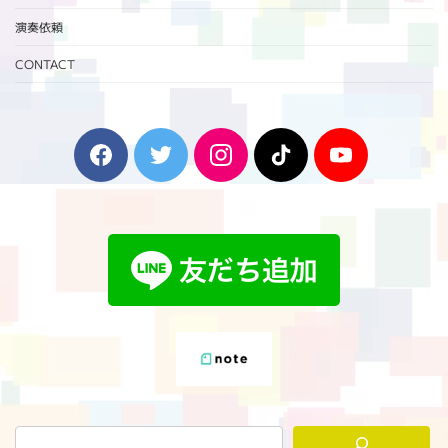
演奏依頼
CONTACT
F
T
I
T
Y
a
w
n
i
o
c
i
s
k
u
e
t
t
T
T
b
t
a
o
u
o
e
g
k
b
o
r
r
e
k
a
m