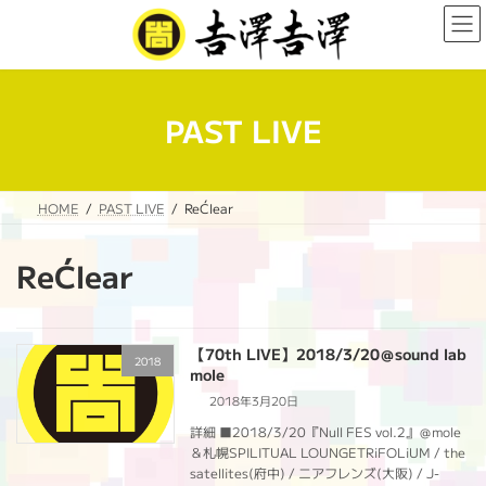
コ
ナ
ン
ビ
テ
ゲ
ン
ー
ツ
シ
へ
ョ
PAST LIVE
ス
ン
キ
に
ッ
移
プ
動
HOME
PAST LIVE
ReĆlear
ReĆlear
【70th LIVE】2018/3/20＠sound lab
2018
mole
2018年3月20日
詳細 ■2018/3/20『Null FES vol.2』＠mole
＆札幌SPILITUAL LOUNGETRiFOLiUM / the
satellites(府中) / ニアフレンズ(大阪) / J-